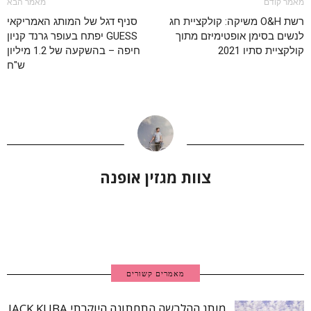
מאמר קודם
מאמר הבא
רשת O&H משיקה: קולקציית חג
סניף דגל של המותג האמריקאי
לנשים בסימן אופטימיזם מתוך
GUESS יפתח בעופר גרנד קניון
קולקציית סתיו 2021
חיפה – בהשקעה של 1.2 מיליון
ש"ח
צוות מגזין אופנה
מאמרים קשורים
מותג ההלבשה התחתונה היוקרתי JACK KUBA