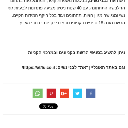
רשת
את לבני נשים,
בבעלות משפחת קופר, המתמקצעת בתחום
ההלבשה התחתונה, עם 40 שנות ניסיון מציעה פתרונות לבעיות גוף
נשי ומנגישה מגוון חזיות, תחתונים ועוד בכל היקף המידות הקיים.
הרשת מונה 18 סניפים בקניונים ובמרכזי קניות ברחבי הארץ.
ניתן להשיג בסניפי הרשת בקניונים ובמרכזי הקניות
וגם באתר האונליין "את" לבני נשים:
https://at4u.co.il/