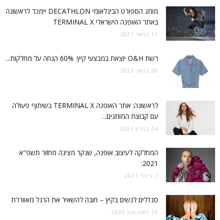
מותג הספורט הבינלאומי DECATHLON יימכר לראשונה
באתר האופנה הישראלי TERMINAL X
11 במאי 2021
רשת O&H יוצאת במבצעי קיץ: 60% הנחה על מחלקות...
30 במאי 2021
לראשונה: אתר האופנה TERMINAL X בשיתוף פעולה
עם קבוצת המותגים...
24 במרץ 2021
המחלקה לעיצוב אופנה, שנקר מציגה מחזור תשפ"א
2021:
7 ביולי 2021
סנדלים לנשים בקיץ – חובה להשאיר את הרגל מאווררת
19 באוגוסט 2020