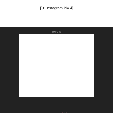
[jr_instagram id="4"]
- פרסומת -