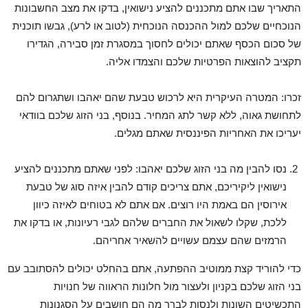
התאריך שבו אתם מתכננים להציע נישואין, בדקו את מצב החשבונות
הנוכחיים שלכם למול ההכנסה הנוכחית (לטוב או לרע), גבשו תוכנית
של סכום הכסף שאתם יכולים לחסוך במסגרת זמן סבירה, הגדירו
תקציב להוצאות הפרטיות שלכם והצמדו אליה.
זכרו: המטרה העיקרית היא לרכוש טבעת שהם יאהבו ושתגרום להם
לתחושת גאוה, ללא קשר לתג המחיר. בנוסף, בני הזוג שלכם בוודאי
יעריכו את האחריות הפיננסית שאתם מגלים.
נסו להבין מה בני הזוג שלכם יאהבו: לפני שאתם מתכננים להציע
נישואין ליקיריכם, אתם צריכים קודם להבין איזה סוג של טבעת
אירוסין הם באמת היו רוצים. אם אתם לא בטוחים לאיזה כיוון
ללכת, שקלו לשאול את החברים שלהם לגבי רעיונות, או בדקו את
הרמזים שהם עצמם עשויים להשאיר אחריהם.
כדי להוריד קצת ממוטיב ההפתעה, אתם בהחלט יכולים להסתובב עם
בני הזוג שלכם בקניון ולעצור מול חלונות הראווה של חנויות
התכשיטים השונות ולנסות לברר מה הם חושבים על הסגנונות