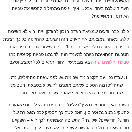
המשמעותיים ביותר בעולם עבורכם, ואתם יכולים כבר לדמיין את
העתיד שלכם ביחד. אבל… איך ואיפה מתחילים לחפש את טבעת
האירוסין המושלמת?
כולנו כבר יודעים שמציאת האדם הנכון להזדקן איתו היא לא משימה
קלה, ומאחר שמצאתם את האדם הזה והגעתם להחלטה כל כך רצינית
בחייכם, חשוב לנו להביא בפניכם 3 טיפים שיעזרו לכם בחיפוש אחר
הטבעת המתאימה ביותר למעמד הזה. לדעתנו טבעת קלאסית כמו
טבעת יהלומים שורה
בעיצוב אישי וייחודי תתאים לכל תקציב וטעם.
עבדו נכון עם תקציב מחושב מראש: לפני שאתם מתחילים, כדאי
שתחליטו מה הסכום שאתם מוכנים להשקיע בטבעת. הטבעת
שתבחר צריכה להיות עדות לאהבה שלכם, ולא נטל כספי.
בשנים האחרונות צצו מעין "כללים" חברתיים בנוגע לסכום שאמורים
להשקיע בטבעת אירוסין. האם לשם כך תספיק לכם משכורת של
חודש? חודשיים? שלושה? התשובה האמיתית לכך היא – השקיעו
סכום שאתם יכולים להרשות לעצמכם, לא מעבר לכך. חשבו על