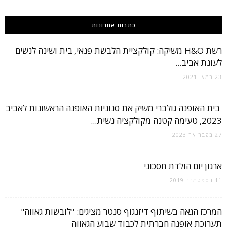
כתבות אחרונות
רשת H&O משיקה: קולקציית הלבשת פנאי, בית ושינה לנשים
לעונת אביב...
23 במאי 2021
בית האופנה גולברי משיק את סנוניות האופנה הראשונות לאביב
2023, טעימה קטנה מקולקציה נשית...
27 בפברואר 2023
ארגון יום הולדת חסכוני
11 בספטמבר 2019
המרכז הגאה בשיתוף דיזנגוף סנטר מציגים: "לובשות גאווה"
תערוכת אופנה חברתית לכבוד שבוע הגאווה