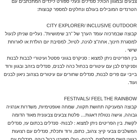
צבעים ובמגוון הכולל סנדלים ונעלי ספורט לילדים המתכתבים עם
הטרנדים המובילים בעולם ונחלקים למספר קבוצות:
CITY EXPLORER/ INCLUSIVE OUTDOOR
קבוצה שבמרכזה עומד הערך של "רב שימושיות". נעליים שניתן לנעול
למסגרת חינוך, אחה"צ לגינה, לטיול, למסיבת יום הולדת או לארוחת
שישי .
בין הפריטים ניתן למצוא : סניקרס בגווני פסטל ועיטורי לבבות לבנות
וסניקרס לבן עם עיטורים בכחול כהה לבנים, סנדלים בזהב ובגוון ורוד
בייבי עם פרים לבנות, סנדלים שחורים עם עיטורים בצהוב ניאון לבנים
ועוד.
FESTIVALS/ FEEL THE RAINBOW
קבוצה המעניקה תחושת תקווה, שמחה ואופטימיות, משדרות אנרגיה
גבוהה, וגישה נטולת דאגות… פלטת צבעים צבעונית מאוד הדומה
לקשת. בין הפריטים ניתן למצוא : לבנות- סנדלים בכתום עז, סנדלים
המשלבים צבעי קיץ: צהוב, כתום, ורוד ותכלת, סנדלים עם רצועות
בגווני קשת מתחלפים, לבנים- נעלי ספורט בכול בוהק, סנדלים עם