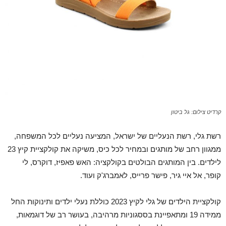
קרדיט צילום: גל ביטון
רשת גלי, רשת הנעליים של ישראל, המציעה נעליים לכל המשפחה,
ממגוון רחב של מותגים ובמחיר לכל כיס, משיקה את קולקציית קיץ 23
לילדים. בין המותגים הבולטים בקולקציה: האש פאפיז, דוקרס, לי
קופר, אל איי גיר, פישר פרייס, לאמברג'ק ועוד.
קולקציית הילדים של גלי לקיץ 2023 כוללת נעלי ילדים ותינוקות החל
ממידה 19 ומתאפיינת בססגוניות מרהיבה, בעושר רב של דוגמאות,