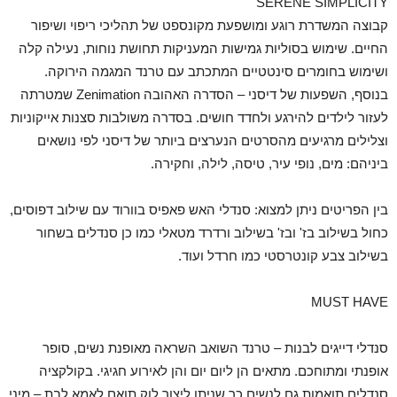
SERENE SIMPLICITY
קבוצה המשדרת רוגע ומושפעת מקונספט של תהליכי ריפוי ושיפור
החיים. שימוש בסוליות גמישות המעניקות תחושת נוחות, נעילה קלה
ושימוש בחומרים סינטטיים המתכתב עם טרנד המגמה הירוקה.
בנוסף, השפעות של דיסני – הסדרה האהובה Zenimation שמטרתה
לעזור לילדים להירגע ולחדד חושים. בסדרה משולבות סצנות אייקוניות
וצלילים מרגיעים מהסרטים הנערצים ביותר של דיסני לפי נושאים
ביניהם: מים, נופי עיר, טיסה, לילה, וחקירה.
בין הפריטים ניתן למצוא: סנדלי האש פאפיס בוורוד עם שילוב דפוסים,
כחול בשילוב בז' ובז' בשילוב ורדרד מטאלי כמו כן סנדלים בשחור
בשילוב צבע קונטרסטי כמו חרדל ועוד.
MUST HAVE
סנדלי דייגים לבנות – טרנד השואב השראה מאופנת נשים, סופר
אופנתי ומתוחכם. מתאים הן ליום יום והן לאירוע חגיגי. בקולקציה
סנדלים תואמות גם לנשים כך שניתן ליצור לוק תואם לאמא לבת – מיני