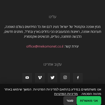
עלינו
מגזין אופנה וטקסטיל של ישראל מציג לכם את כל החידושים בעולם האופנה,
תערוכות אופנה, ראיונות מהמעצבים הכי גדולים בארץ ובחו"ל, מותגים חדשים,
הלבשה תחתונה, נעליים, תכשיטים ואקססוריז.
יצירת קשר:
office@mekomonet.co.il
עקוב אחרינו
אנו משתמשים במידע בהתאם למדיניות הפרטיות. המשך שימוש באתר
מהווה הסכמה.
מדיניות הפרטיות
תמיכה
פרסמו אצלנו
מחפשים כותבים
אני מאשר/ת
סגור
© כל הזכויות שמורות שמורות למגזין אופנה וטקסטיל של ישראל