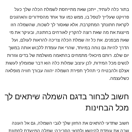
בתור כלה לעתיד, ייתכן שאת מתייחסת לשמלת הכלה שלך כעל
פרויקט שעלייך לטפל בו, ממש כמו עוד אחד מהסידורים והארגונים
לקראת חתונתך המתקרבת. אלא שאסור לך לשכוח, שהשמלה הזו
מייצגת את מה שאת רוצה להקרין לאורחים בחתונה, ובעיקר את מי
שאת מבפנים. את כל זה שמלת הכלה צריכה להראות לעולם, ועל
הדרך להיות גם נוחה במיוחד, שהרי את עומדת ללבוש אותה במשך
יום שלם. רותם מיכאלי מתמחים בהתאמה מושלמת של בדים וגזרות
לנשים מכל המידות, לכן עיצוב שמלות כלה הוא דבר שמומלץ לעשות
אצלם ולהבטיח כי תהליך תפירת השמלה יהווה עבורך חוויה מופלאה
כשלעצמה.
חשוב לבחור בדגם השמלה שיתאים לך
מכל הבחינות
חשוב שתדעי להתאים את החזון שלך לגבי השמלה, גם אל העונה
שבה את עומדת להינשא ולתנאי הסביבה: שמלה המיועדת לחתונת