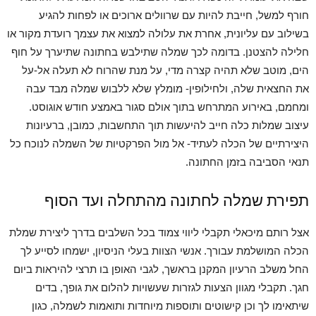
חורף למשל, חייבת להיות עם שרוולים ארוכים או לפחות להגיע
בשילוב עם עליונית, אחרת את עלולה למצוא את עצמך רועדת מקור או
חלילה להצטנן. בדומה לכך שמלה שתילבש בחתונה שתיערך על חוף
הים, מוטב שלא תהיה קצרה מדי, על מנת שהרוח לא תעלה אל-על
את החצאית שלה, ולחילופין- מומלץ שלא ללבוש שמלה מבד עבה
ומחמם, באירוע המתרחש בתוך אולם סגור באמצע חודש אוגוסט.
עיצוב שמלות כלה חייב להיעשות תוך התחשבות, כמובן, ברעיונות
היצירתיים של הכלה לעתיד- אל מול הפרקטיות של השמלה לנוכח כל
תנאי הסביבה בזמן החתונה.
תפירת שמלה לחתונה מהתחלה ועד הסוף
אצל רותם מיכאלי תקבלי ליווי צמוד בכל השלבים בדרך ליצירת שמלת
הכלה המושלמת עבורך. אנשי הצוות בעלי הניסיון, ישמחו לסייע לך
החל משלב הרעיון המקנן בראשך, לגבי האופן בו תרצי להיראות ביום
חגך. תקבלי מגוון הצעות לגזרות שעשויות להלום את גופך, בדים
שיתאימו לך וכן קישוטים ותוספות מיוחדות ותואמות לשמלה, כגון