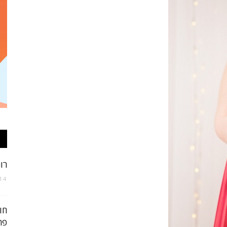
אופנה
וטקסטיל
רונ
14 בפברואר 018
של
פריט