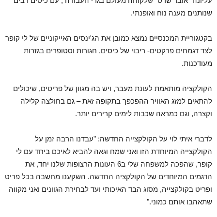
עליונה "אובר שרט" שלקוחה מעולם בגדי העבודה , עם כיסים רבים
שנותנים מענה נוח ואופנתי.
בקטגוריית המכנסיים נמצא כמובן את הג'ינסים האייקוניים של לי קופר
לצד דגמחים פרקטים- ריבוי של כיסים, חגורות וסטופרים בגזרות
מעודכנות.
הקולקציה מותאמת לעונת מעבר, ויש בה מגוון של פריטים, שיכולים
להתאים למזג האוויר ההפכפך בתקופה זאת – גם בחולצה קלילה
וקצרה, וגם כמראה שכבות לימים קרירים יותר.
לדברי איתי לוי על הקולקצייה החדשה: "עבדנו הרבה זמן על
הקולקצייה המיוחדת הזו ואני שמח וגאה להביא לאיכם ביחד עם לי
קופר, שהפכה למשפחה שלי ב6 העונות הרצופות שלנו יחד, את
הדגמים המיוחדים של הקולקציה החדשה. השקענו מחשבה בכל פריט
ופריט בקולקצייה, מסוג הבד האיכותי ועד לבחירת הגוונים ואני מקווה
שתאהבו אותם כמוני."