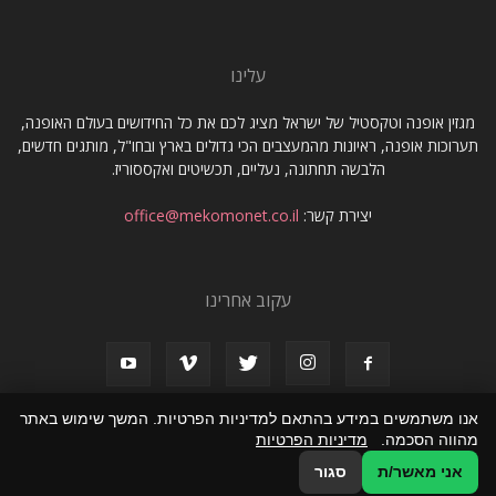
עלינו
מגזין אופנה וטקסטיל של ישראל מציג לכם את כל החידושים בעולם האופנה,
תערוכות אופנה, ראיונות מהמעצבים הכי גדולים בארץ ובחו"ל, מותגים חדשים,
הלבשה תחתונה, נעליים, תכשיטים ואקססוריז.
יצירת קשר:
office@mekomonet.co.il
עקוב אחרינו
אנו משתמשים במידע בהתאם למדיניות הפרטיות. המשך שימוש באתר
מהווה הסכמה.
מדיניות הפרטיות
תמיכה
פרסמו אצלנו
מחפשים כותבים
אני מאשר/ת
סגור
© כל הזכויות שמורות שמורות למגזין אופנה וטקסטיל של ישראל