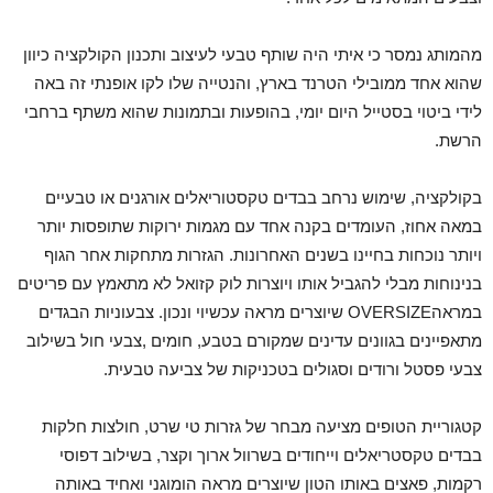
מהמותג נמסר כי איתי היה שותף טבעי לעיצוב ותכנון הקולקציה כיוון
שהוא אחד ממובילי הטרנד בארץ, והנטייה שלו לקו אופנתי זה באה
לידי ביטוי בסטייל היום יומי, בהופעות ובתמונות שהוא משתף ברחבי
הרשת.
בקולקציה, שימוש נרחב בבדים טקסטוריאלים אורגנים או טבעיים
במאה אחוז, העומדים בקנה אחד עם מגמות ירוקות שתופסות יותר
ויותר נוכחות בחיינו בשנים האחרונות. הגזרות מתחקות אחר הגוף
בנינוחות מבלי להגביל אותו ויוצרות לוק קזואל לא מתאמץ עם פריטים
במראהOVERSIZE שיוצרים מראה עכשיוי ונכון. צבעוניות הבגדים
מתאפיינים בגוונים עדינים שמקורם בטבע, חומים ,צבעי חול בשילוב
צבעי פסטל ורודים וסגולים בטכניקות של צביעה טבעית.
קטגוריית הטופים מציעה מבחר של גזרות טי שרט, חולצות חלקות
בבדים טקסטריאלים וייחודים בשרוול ארוך וקצר, בשילוב דפוסי
רקמות, פאצים באותו הטון שיוצרים מראה הומוגני ואחיד באותה