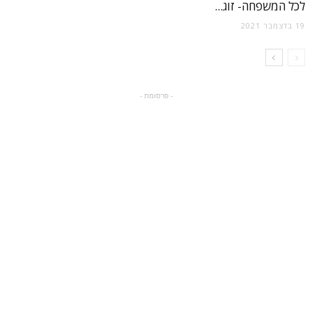
לכל המשפחה- זוג...
19 בדצמבר 2021
- פרסומת -