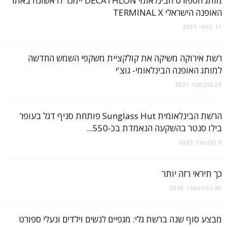
מותג הספורט הבינלאומי DECATHLON יימכר לראשונה באתר
האופנה הישראלי TERMINAL X
11 במאי 2021
רשת אירוקה משיקה את קולקציית משקפי השמש החדשה
למותג האופנה הבינלאומי- גוצ'י
26 בדצמבר 2021
הרשת הבינלאומית Sunglass Hut פותחת סניף דגל בעופר
בילו סנטר בהשקעה הנאמדת בכ-550...
9 בדצמבר 2025
כך תיראי רזה יותר
30 בספטמבר 2018
מבצע סוף שנה ברשת גלי: מגפיים לנשים וילדים ונעלי ספורט