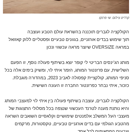
קרדיט צילום: שי פרנקו
הקולקציה לגברים תוכננה בהשראת עולם הטבע ועוצבה
תוך שימוש בבדים אורגניים, בגוונים טבעיים ופסטליים ללוק קאזואל
במראה OVERSIZE שיוצר מראה עכשווי ונכון
מותג הג'ינסים הבריטי לי קופר יוצא בשיתוף פעולה נוסף, זו הפעם
השלישית, עם פרזנטור המותג, הזמר איתי לוי, ומשיק בימים אלה בכל
סניפי המותג, קולקציית קפסולה לאביב 2023, במהדורה מוגבלת.
כזכור, איתי נבחר כפרזנטור החברה זו העונה השישית.
הקולקציה לגברים, עוצבה בשיתוף פעולה בין איתי לוי למעצבי המותג
והיא נותנת מענה לטרנד העכשווי שנצפה בכל מסלולי התצוגות של
מעצבי העל המשלב אלמנטים שימושיים וקלאסיים השואבים השראה
מהטבע הגולמי עם בדים אורגניים טבעיים, טקסטורות, מרקמים
וצבעים המתאימים לכל אחד.