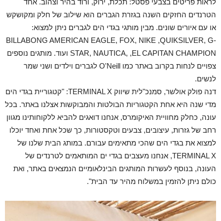
לראות פריטים בצבעי פסטל: תכלת, ירוק, ורוד בהיר וצהוב. אחד
הטרנדים החזקים השנה בגזרת הגברים הוא שילוב של חלק ומקושקש
או עם איורים שונים. מבין מותגי בגדי הים לגברים ניתן למצוא:
BILLABONG AMERICAN EAGLE, FOX, NIKE ,QUIKSILVER, G-
STAR, NAUTICA, ,EL CAPITAN CHAMPION ועוד. מותגים נוספים
צפויים לנחות בקרוב באתר כמו O'Neill לגברים וילדים ושני שמר
לנשים.
דנה פולק אולשר, סמנכ"לית שיווק TERMINAL X: "קטגוריית בגדי הים
מדי שנה היא אחת הקטגוריות הבולטות והמבוקשות אצלנו באתר. בכל
עונה, כחלק מחוויית האיקומרס, אנחנו דואגים להביא ללקוחותינו מגוון
רחב של גזרות, עיצובים, צבעים וטקסטורות, כך שכל אחת ואחד יוכלו
למצוא את בגדי הים שהכי מתאימים עבורם. במותג הבית שלנו של
TERMINAL X, אנחנו מעצבים בגדי ים המותאמים לטרנדים של
העונה, בנוסף לעשרות המותגים הבינלאומיים הנמצאים באתר, ואת
כולם ניתן להזמין במשלוח מהיר עד הבית".