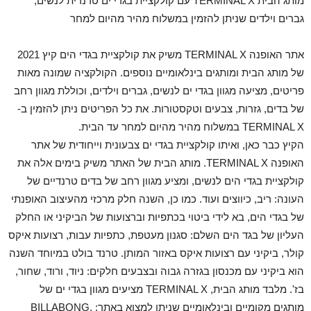
מותג הבית TERMINAL X עם קולקציית בגדי ים טרנדית לנשים,
גברים וילדים שניתן להזמין במשלוח מהיר מהיום למחר
אתר האופנה TERMINAL X משיק את קולקציית בגדי הים קיץ 2021
של מותג הבית ומותגים בינלאומיים נוספים. הקולקציה שמונה מאות
פריטים, מציעה מגוון בגדי ים לנשים, גברים וילדים, וכוללת מגוון רחב
של בדים, גזרות, צבעים וטקסטורות. את כל הפריטים ניתן להזמין ב-
TERMINAL X במשלוח מהיר מהיום למחר עד הבית.
הקיץ כבר כאן, ואיתו קולקציית בגדי ים צבעונית וייחודית של אתר
האופנה TERMINAL X. מותג הבית של האתר משיק בימים אלה את
קולקציית בגדי הים לנשים, ומציע מגוון רחב של בדים טרנדיים של
העונה: ריב, כיווצים ועוד. כמו כן, השנה חלק מרכזי מהעיצוב האופנתי
של בגדי הים, בא לידי ביטוי בכתפיות וברצועות של הביקיני או החלק
העליון של בגד הים השלם: סגנון מעטפת, כתפיות עבות, רצועות איקס
קולר, ביקיני עם רצועות איקס באזור המותן. טרנד בולט במיוחד השנה
הוא ביקיני עם מכנסון בגזרה גבוה ובצבעים חלקים: ניוד, ורוד, שחור,
בז'. מלבד מותג הבית, TERMINAL X מציעים מגוון בגדי ים של
מותגים מקומיים ובינלאומיים שניתן למצוא באתר: BILLABONG,