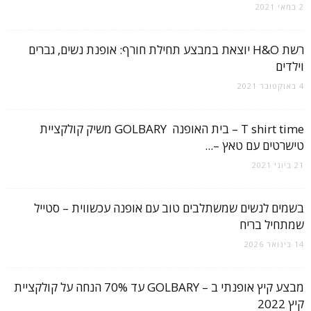
2 במאי 2021
רשת H&O יוצאת במבצע תחילת חורף: אופנת נשים, גברים
וילדים
4 באוקטובר 2021
T shirt time – בית האופנה GOLBARY משיק קולקציית
טישרטים עם טאץ –...
21 ביוני 2021
בשמים לנשים שמשתלבים טוב עם אופנה עכשווית – סטייל
שמתחיל בריח
14 בינואר 2026
מבצע קיץ אופנתי ב – GOLBARY עד 70% הנחה על קולקציית
קיץ 2022