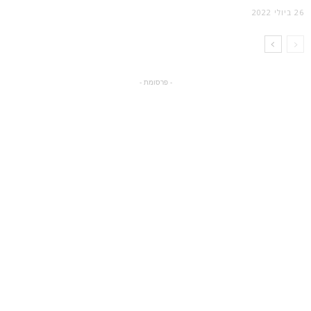
26 ביולי 2022
- פרסומת -