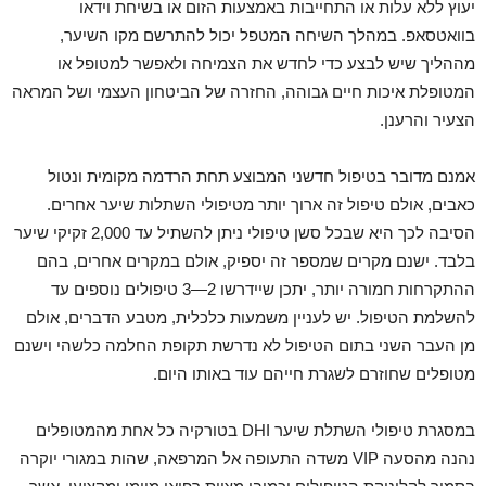
יעוץ ללא עלות או התחייבות באמצעות הזום או בשיחת וידאו
בוואטסאפ. במהלך השיחה המטפל יכול להתרשם מקו השיער,
מההליך שיש לבצע כדי לחדש את הצמיחה ולאפשר למטופל או
המטופלת איכות חיים גבוהה, החזרה של הביטחון העצמי ושל המראה
הצעיר והרענן.
אמנם מדובר בטיפול חדשני המבוצע תחת הרדמה מקומית ונטול
כאבים, אולם טיפול זה ארוך יותר מטיפולי השתלות שיער אחרים.
הסיבה לכך היא שבכל סשן טיפולי ניתן להשתיל עד 2,000 זקיקי שיער
בלבד. ישנם מקרים שמספר זה יספיק, אולם במקרים אחרים, בהם
ההתקרחות חמורה יותר, יתכן שיידרשו 2—3 טיפולים נוספים עד
להשלמת הטיפול. יש לעניין משמעות כלכלית, מטבע הדברים, אולם
מן העבר השני בתום הטיפול לא נדרשת תקופת החלמה כלשהי וישנם
מטופלים שחוזרם לשגרת חייהם עוד באותו היום.
במסגרת טיפולי השתלת שיער DHI בטורקיה כל אחת מהמטופלים
נהנה מהסעה VIP משדה התעופה אל המרפאה, שהות במגורי יוקרה