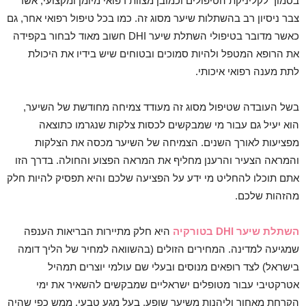
בסמוך לקליניקת הטיפולים וכמובן מצוות רפואי מיומן ומקצועי, אשר
צבר ניסיון רב בהשתלות שיער מסוג זה. כמו בכל טיפול רפואי אחר, גם
כאשר מדובר בטיפולי השתלת שיער DHI חשוב מאוד לבחור בקפידה
את הרופא המטפל ולהיות סמוכים ובטוחים שיש בידיו את היכולת
לתת מענה רפואי איכותי.
בשל העובדה שטיפול מסוג זה מעודד צמיחה מחודשת של השיער,
הוא יעיל גם עבור מי שמבקשים לכסות צלקות שנגרמו כתוצאה
מפציעות לאורך השנים. הצמיחה של השיער מכסה את הצלקות
והמראה הצעיר והרענן מחליף את המראה הפצוע והחולה. בדרך הזו
אתם תוכלו להחליט מי ידע על הפציעה שלכם והיא תפסיק להיות חלק
מהזהות שלכם.
השתלת שיער DHI בטורקיה
היא חלק מתיירות הבריאות הענפה
שמגיעה למדינה. המחירים הזולים (בהשוואה למחיר של הליך דומה
בישראל) לצד רופאים מנוסים ובעלי שם עולמי יוצרים תמהיל
אטרקטיבי עבור מטופלים ישראליים שמבקשים להשאיר את ימי
הקרחת מאחור וליהנות משיער שופע, בעל מגע טבעי, ממש כפי שהיה