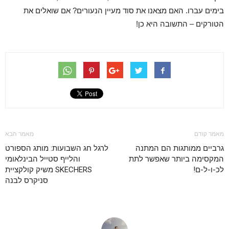
בימים עברו. האם מצאנו את סוד מעיין הנעורים? אם שואלים את
הטורקים – התשובה היא כן!
מאמר קודם
מאמר הבא
גרביים ממותגות הם המתנה
לרגל חג השבועות: מותג הספורט
המקסימה ביותר שאפשר לתת
והלייף סטייל הבינלאומי
לכ-ו-ל-ם!
SKECHERS משיק קולקציית
סניקרס לבנה