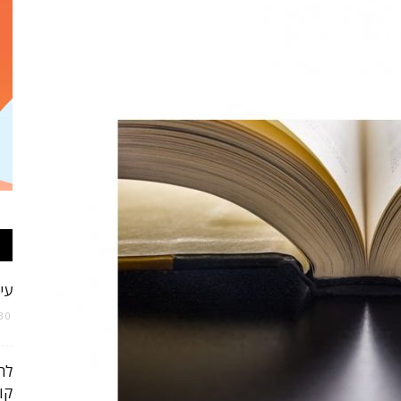
אופנה
וטקסטיל
עי
30 באפריל 020
של
לר