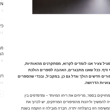
..
5 באפריל 2021
ישראל
כי
23 בדצמבר 024
המ
8 בדצמבר 2022
 מגיל צעיר אנו לומדים לקרוא, מסתקרנים מהאותיות,
ודף. ככל שאנו מתבגרים, האהבה לספרים הולכת
רש
רים חדשים הולך וגדל גם כן. במקביל, ובכדי שהספרים
צועיות הדרושה.
26 בפברואר 019
חזיקים בספר, מריחים את ריחו המיוחד – ומדפדפים בין
יה להמשיך וליהנות מהסיפורים המרתקים, יש לכרוך את
המשימה הזו בהצלחה יתרה. חברה מובילה זו הוקמה בשנת