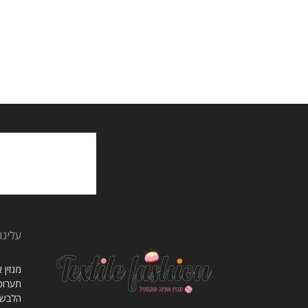
עלינו
מגזין
תערוכו
הלבשה 