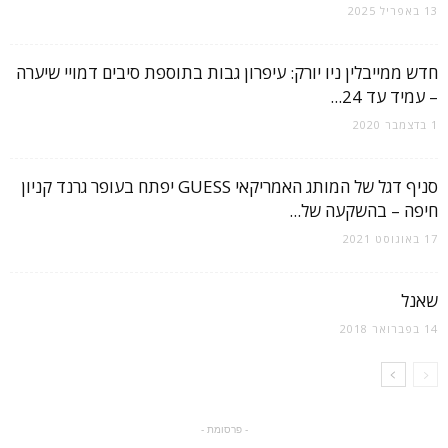
13 באפריל 2025
חדש ממייבלין ניו יורק: עיפרון גבות בתוספת סיבים דמויי שיערה
– עמיד עד 24...
1 בדצמבר 2020
סניף דגל של המותג האמריקאי GUESS יפתח בעופר גרנד קניון
חיפה – בהשקעה של...
17 באוגוסט 2021
שאנל
14 בפברואר 2018
- פרסומת -