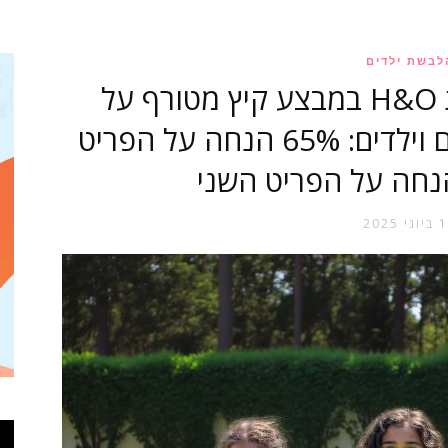
אופנה
לבשת ילדים
SUMMER SALE רשת H&O במבצע קיץ מטורף על
אופנת הקיץ לנשים, גברים וילדים: 65% הנחה על הפריט
וטקסטיל
י 2025
של