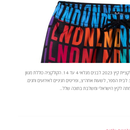
רשת האופנה לי-קופר קידס משיקה בימים אלה את קולקציית קיץ 2023 לבנים מגלאי 4 עד 14. הקולקציה כוללת מגוון
לבית הספר, לשעות אחה"צ, ופריטים חגיגיים לאירועים וחגים.