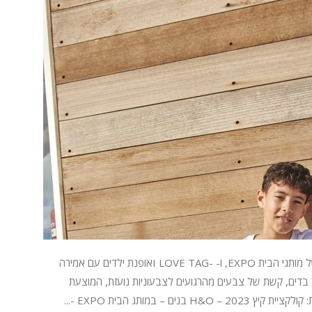
רשת H&O משיקה את קולקציית קיץ 2023 לילדים, של מותגי הבית EXPO, ו- -I LOVE TAGאופנת ילדים עם אמירה
בדים, קשת של צבעים מהרגועים לצבעוניות נועזת, המוצעת