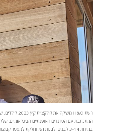
המתכתבת עם הטרנדים האופנתיים הבינלאומיים. שלל 
במידות 3-14 לבנים ולבנות המתחלקת למספר קבוצות: קולקציית קיץ 2023 – H&O בנים – במותג הבית EXPO -...