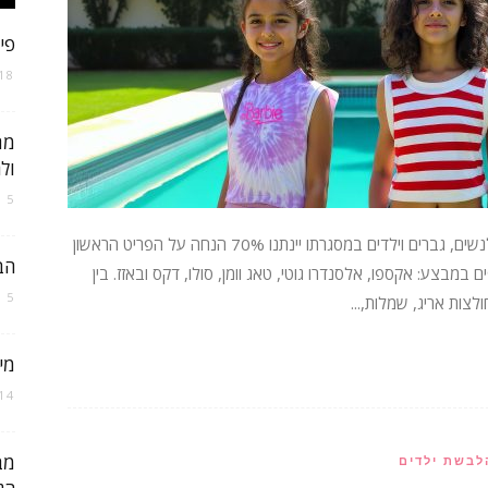
פיינל 
ישראל
18 באוגוסט 021
מת
ול
5 בינואר 2021
רשת H&O יוצאת במבצע סוף עונה על אופנת הקיץ לנשים, גברים וילדים במסגרתו יינתנו 70% הנחה על הפריט הראשון
הבד
ים במבצע: אקספו, אלסנדרו גוטי, טאג וומן, סולו, דקס ובאזז. בין
5 במאי 2026
צות אריג, שמלות,...
מי
14 בפברואר 018
לבשת ילדים