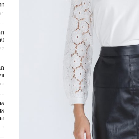
הח
21 בנובמבר 025
ישראל
תם
ני
27 במרץ 023
מב
ונ
19 בדצמבר 021
או
או
המ
9 באוגוסט 2023