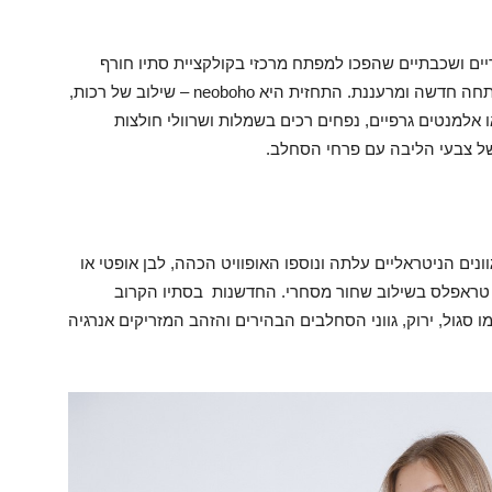
יים ושכבתיים שהפכו למפתח מרכזי בקולקציית סתיו חורף
2021-22 ומספקים הזדמנות להתחדש ולהרכיב מלתחה חדשה ומרעננת. התחזית היא neoboho – שילוב של רכות,
דולים, קטנים או אלמנטים גרפיים, נפחים רכים בשמלות ושרוולי חולצות
 של צבעי הליבה עם פרחי הסחלב.
נים הניטראליים עלתה ונוספו האופוויט הכהה, לבן אופטי או
ום טראפלס בשילוב שחור מסחרי. החדשנות בסתיו הקרוב
גול, ירוק, גווני הסחלבים הבהירים והזהב המזריקים אנרגיה