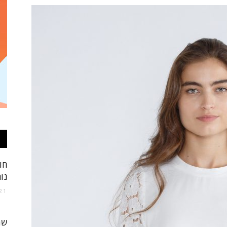
אופנה
וטקסטיל
חו
נו
של
21 באוקטובר 25