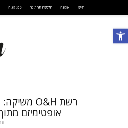
ראשי
אופנה
הלבשה תחתונה
טכנולוגיה
ט
פתח סרגל נגישות
רשת O&H מש
אופטימיזם מתוך קו
15 באוגוסט 2021