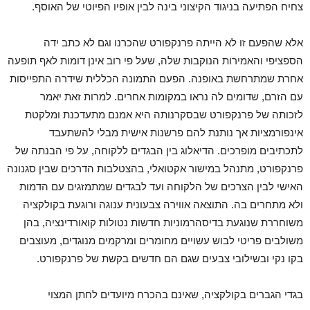
צחיח הפתיעה בניגוד הקיצוני בינה לבין אופיו הפיוטי של האוסף.
אלא שהפעם זו לא הייתה פרנקפורט שהכרנו וגם לא כתב ידה
הספציפי והאמירות הנוקבות שלה, שעל פי רוב אינן דומות לאף תופעה
אחרת שמתרחשת באופנה. הפעם התמונה הכללית שידרה התפייסות
עם הזרם, שדומים לה נראו במקומות אחרים. למרות זאת יאמר
לזכותה של פרנקפורט שבסקרנותה היא אמנם מתעדכנת ומלקטת
אינפורמציות אך נותנת להם פרשנות אישית מבלי להשתעבד
לתכתיבים מופרכים. הדיאלוג בין הבגדים ללקוחה, על פי הבנתה של
פרנקפורט, מתנהל במישור אקטואלי, בהצטלבות הדרכים שבין סגנונה
האישי לבין הצרכים של הלקוחה ועד לבגדים שמתמזגים עם הדמות
ולא מתחרים בה. התוצאה אווירה צבעונית ענוגה ורוגעת בקולקציה
משוחררת שנוגעת בדיסהרמוניות חדשות נטולות קואורדינציה, בהן
משולבים פריטי לבוש עשויים מחומרים ומרקמים מנוגדים, מעוצבים
בקו נקי ובשילובי צבעים שגם הם חדשים בקשת של פרנקפורט.
בגדי הגברים בקולקציה, שאינם בהכרח מיועדים לחתן המצוי