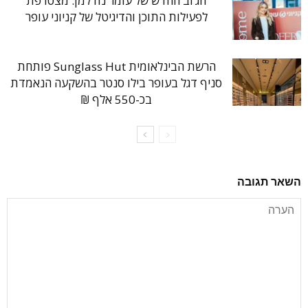
הג’וב החדש של עומר נודלמן: מצטרפת
לפעילות התוכן והדיגיטל של קניוני עופר
הרשת הבינלאומית Sunglass Hut פותחת
סניף דגל בעופר בילו סנטר בהשקעה הנאמדת
בכ-550 אלף ₪
השאר תגובה