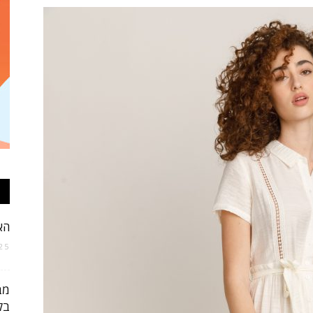
אופנה
וטקסטיל
הא
25 בפברואר 025
של
בקניית