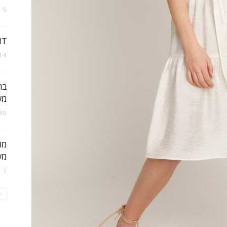
5 בינואר 2023
ישראל
IT
14 בפברואר 018
בר
מש
30 במרץ 021
מר
מש
7 בספטמבר 2022