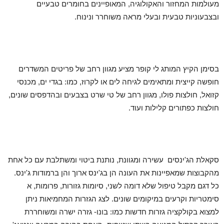
מעולמות המחזור והאקולוגיה, המאופיינים בחומרים טבעיים
ובצבעוניות טבעית ובעלי מראה משוחרר ונינוח.
בסימן הקיץ המותג לי קופר מציע מגוון רחב של פריטים המשדרים
חופשה קייצית ומתאימים לגיחה לים או לקרוז, כמו: בגדי ים, מכנסי
קזואל, חולצות פולו, מגוון רחב של טי שרט בצבעים ובהדפסים שונים,
חולצות כפתורים קלילות ועוד.
סקאלת הג'ינסים עשירה ומגוונת, נותנת ביטוי ומשתלבת עם כל אחת
מהקבוצות שמאפיינות את העונה הן בג'ינס ארוך והן ברמודות ג'ינס.
כל דגם מקבל טיפול שלא דומה לשני, סיומות גזורות, פרומות, א
סימטריות וקרעים במיקומים שונים. לצג הגזרות המחמיאות ניתן
למצוא בקולקציה גזרות חדשות כמו: בונו- גזרה ישרה ומשוחררת