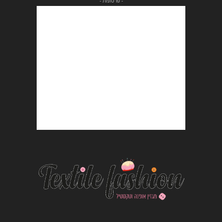
- פרסומת -