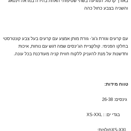
באורך קרסול המגיעה בשתי שטיפות- האחת בהירה במראה וינטאג'
והשניה בצבע כחול כהה
עם קרעים וגזרת ג'וג'- גזרת מותן אמצע עם קרעים בעל צבע קונטרסטי
בחלקו הפנימי. קולקציית הג'ינסים שמה דגש עם נוחות, איכות
וחדשנות על מנת להעניק ללקוח חווית קניה מעודכנת בכל עונה.
טווח מידות:
גינסים: 26-38
בגדי ים:
:
XS-XXL
XS-XXLחולצות: