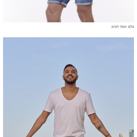
צלם: עופר חגיוב