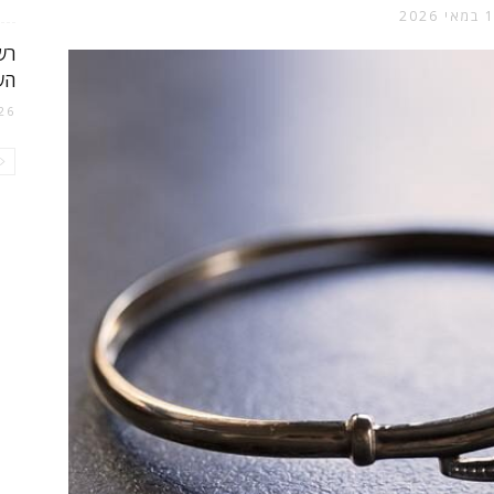
 2026
רש
הש
26 בדצמבר 021