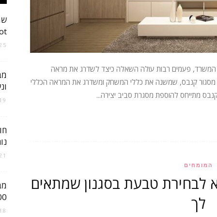
שמ
nahot
ישראל
25 בספטמבר 025
ו המשרד, פעמים רבות עולה השאלה כיצד לשדרג את מראה
מב
נה מסגור קנבס, שמשנה את כללי המשחק ומשדרג את המראה הכללי
ונ
נבס מתייחס להוספת מסגרת סביב יצירה...
19 בדצמבר 021
חו
נו
21 באוקטובר 25
המומחים
 לבחירת טבעת בסגנון שמתאים
מב
500 ₪ ומש
לך
18 באפריל 021