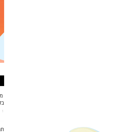
אופנה
וטקסטיל
מב
בק
של
1 ביוני 2021
תר