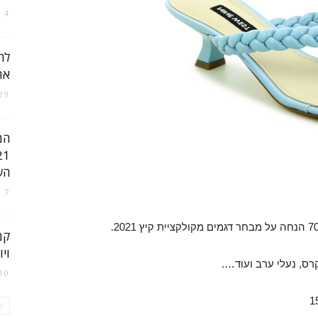
4 באוקטובר 2021
ישראל
לה
את
29 בפברואר 024
הש
7 במרץ 2021
וי
רס, נעלי ערב ועוד….
10 במרץ 021