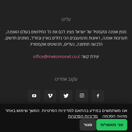
עלינו
מגזין אופנה וטקסטיל של ישראל מציג לכם את כל החידושים בעולם האופנה,
תערוכות אופנה, ראיונות מהמעצבים הכי גדולים בארץ ובחו"ל, מותגים חדשים,
הלבשה תחתונה, נעליים, תכשיטים ואקססוריז.
יצירת קשר:
office@mekomonet.co.il
עקוב אחרינו
אנו משתמשים במידע בהתאם למדיניות הפרטיות. המשך שימוש באתר
מהווה הסכמה.
מדיניות הפרטיות
תמיכה
פרסמו אצלנו
מחפשים כותבים
אני מאשר/ת
סגור
© כל הזכויות שמורות שמורות למגזין אופנה וטקסטיל של ישראל