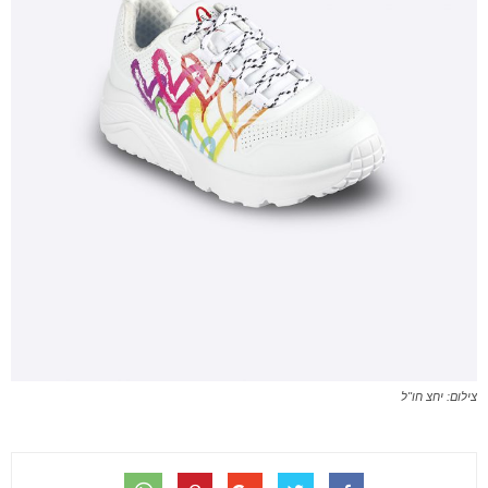
צילום: יחצ חו"ל